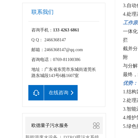
3.自
联系我们
4.处
工作原
咨询手机：
133 4263 6861
一体化
拦
Q Q： 2466368147
截并分
邮箱：2466368147@qq.com
附
咨询电话：0769-81100386
与分解
地址：广东省东莞市东城街道莞长
最终，
路东城段143号6栋1607室
优势：
1.结
在线咨询
2.处
3.智
4.维
欧德量子污水服务
5.绿
新能源废水设备
DTRO膜污水系统
|