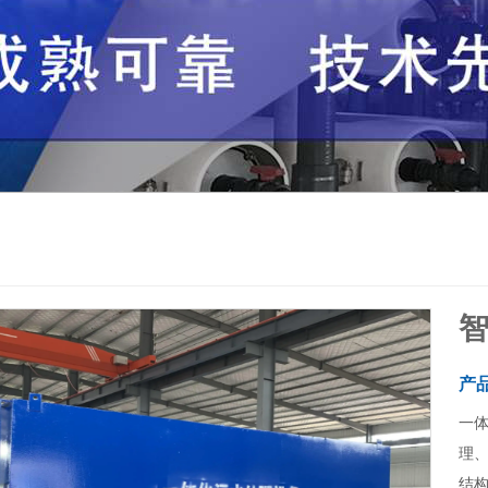
产
一
理
结