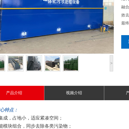
融
效
最
>
产品介绍
视频介绍
心特点：
度集成，占地小，适应紧凑空间；
功能模块组合，同步去除各类污染物；