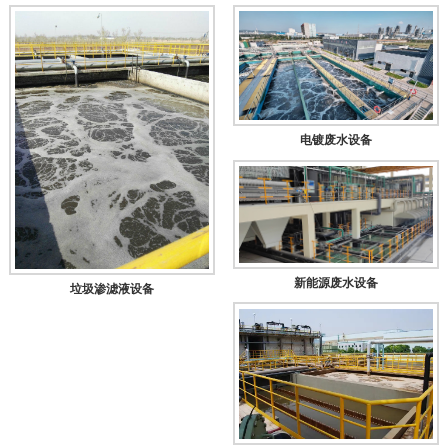
电镀废水设备
新能源废水设备
垃圾渗滤液设备