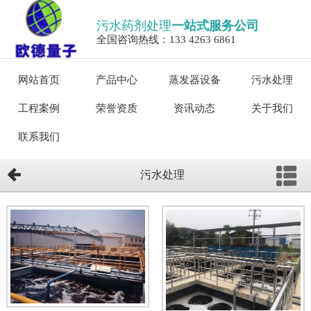
污水药剂处理
一站式服务公司
全国咨询热线：133 4263 6861
网站首页
产品中心
蒸发器设备
污水处理
工程案例
荣誉资质
资讯动态
关于我们
联系我们
污水处理