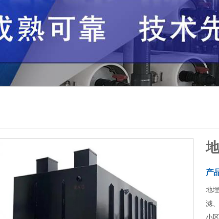
产
地
滤
小