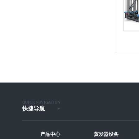
市宏泰化工中水回用项目
EDI超纯水设备
1
2
3
QUICK NAVIGATION
快捷导航
产品中心
蒸发器设备