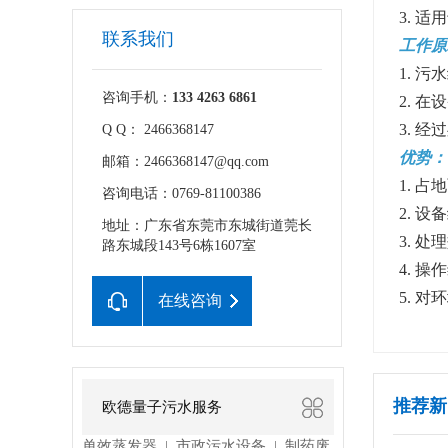
3. 
联系我们
工作原
1. 
咨询手机：
133 4263 6861
2. 
3. 
Q Q： 2466368147
优势：
邮箱：2466368147@qq.com
1. 
咨询电话：0769-81100386
2. 
地址：广东省东莞市东城街道莞长
3. 
路东城段143号6栋1607室
4. 
5. 
在线咨询
推荐新
欧德量子污水服务
单效蒸发器
市政污水设备
制药废
|
|