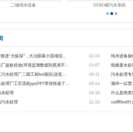
二级纯水设备
DTRO膜污水系统
闻
10-15
以“小切口”推进“大纵深”，大冶探索小流域综合治理新···
纯水设备操
10-07
常熟xx污水厂超标排放(环境监测数据到底准不准)
电镀废水处
10-11
西安市第二污水处理厂二期工程bot项目(这笔钱都用在哪了···
污水处理专
10-14
地埋式污水处理厂工艺流程ppt(PPT带你快速了解)
滁州一以贯
10-18
污水处理
什么是肉类
11-10
的污水处理
cod和bod