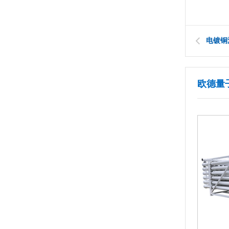
电镀铜
欧德量