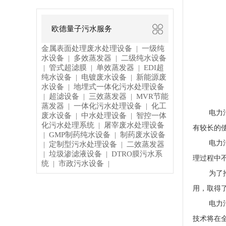
欧德量子污水服务
金属表面处理废水处理设备
一级纯
|
水设备
多效蒸发器
二级纯水设备
|
|
管式超滤膜
单效蒸发器
EDI超
|
|
|
纯水设备
电镀废水设备
新能源废
|
|
水设备
地埋式一体化污水处理设备
|
超滤设备
三效蒸发器
MVR节能
|
|
|
蒸发器
一体化污水处理设备
化工
|
|
电力
废水设备
中水处理设备
智控一体
|
|
化污水处理系统
屠宰废水处理设备
|
有较长的
GMP制药纯水设备
制药废水设备
|
|
电力
定制型污水处理设备
二效蒸发器
|
|
垃圾渗滤液设备
DTRO膜污水系
|
|
理过程中
统
市政污水设备
|
|
为了
用，取得
电力
技术将在