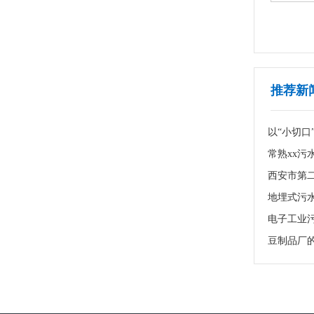
用项目
江西恒动新能源石墨废水处理项目
1
2
3
推荐新
电子工业
豆制品厂