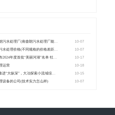
10-07
东莞市南畲朗污水处理厂(南畲朗污水处理厂能负荷吗)
10-07
医院地埋式污水处理价格(不同规格的价格差距大吗)
10-17
黑龙江省公布2024年度首批“美丽河湖”名单 牡丹江镜泊···
10-18
理运营
10-15
以“小切口”推进“大纵深”，大冶探索小流域综合治理新···
10-07
理设备的公司(技术实力怎么样)