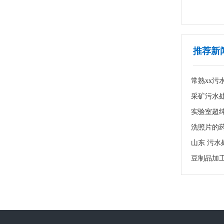
1
2
3
推荐新
采矿污水
实验室超纯
洗照片的
豆制品加