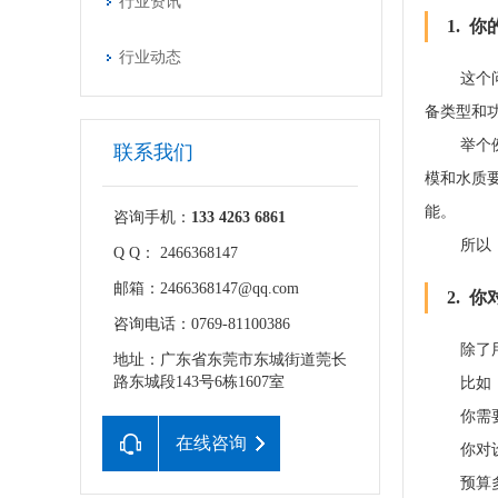
行业资讯
1. 
行业动态
这个
备类型和
举个
联系我们
模和水质
能。
咨询手机：
133 4263 6861
所以
Q Q： 2466368147
邮箱：2466368147@qq.com
2. 
咨询电话：0769-81100386
除了
地址：广东省东莞市东城街道莞长
路东城段143号6栋1607室
比如
你需
在线咨询
你对
预算