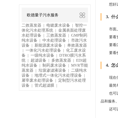
想好
欧德量子污水服务
3. 
二效蒸发器
电镀废水设备
智控一
|
|
市面
体化污水处理系统
金属表面处理废
|
水处理设备
三效蒸发器
GMP制药
|
|
要看
纯水设备
中水处理设备
市政污水
|
|
要看
设备
新能源废水设备
单效蒸发器
|
|
一体化污水处理设备
化工废水设
|
|
要看
备
一级纯水设备
DTRO膜污水系
|
|
统
超滤设备
多效蒸发器
EDI超
|
|
|
4. 
纯水设备
制药废水设备
MVR节能
|
|
蒸发器
垃圾渗滤液设备
二级纯水
|
|
设备
地埋式一体化污水处理设备
|
|
现在
屠宰废水处理设备
定制型污水处理
|
设备
管式超滤膜
|
|
最简
也可
品和服务
还可