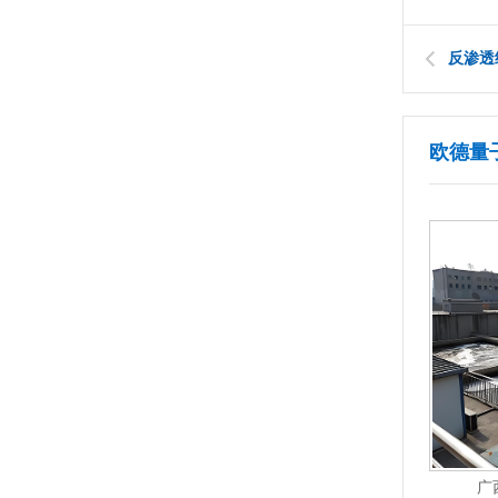
反渗透
欧德量
东莞钜亚超声波废水治理项目
河