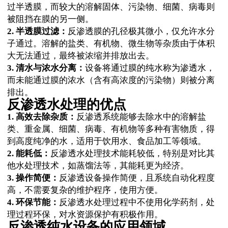
过半透膜，而较大的溶解固体、污染物、细菌、病毒则
被阻挡在膜的另一侧。
2. 半透膜过滤：
反渗透膜的孔径极其微小，仅允许水分
子通过。溶解的盐类、有机物、微生物等杂质由于体积
大无法通过，最终被浓缩并排放出去。
3. 清水与浓水分离：
设备将通过膜的纯水称为渗透水，
而未能通过膜的浓水（含有高浓度的污染物）则被分离
排出。
反渗透水处理的优点
1. 高效去除杂质：
反渗透系统能够去除水中的溶解盐
类、重金属、细菌、病毒、有机物等多种有害物质，得
到高度纯净的水，适用于饮用水、食品加工等领域。
2. 能耗低：
反渗透水处理技术能耗较低，特别是对比其
他水处理技术，如蒸馏法等，其能耗更为经济。
3. 操作简便：
反渗透设备操作简便，且系统自动化程度
高，不需要复杂的维护程序，使用方便。
4. 环保节能：
反渗透水处理过程中不使用化学药剂，处
理过程环保，对水资源保护有积极作用。
反渗透纯水设备的应用领域