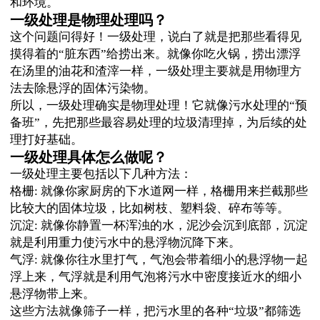
和环境。
一级处理是物理处理吗？
这个问题问得好！一级处理，说白了就是把那些看得见
摸得着的“脏东西”给捞出来。就像你吃火锅，捞出漂浮
在汤里的油花和渣滓一样，一级处理主要就是用物理方
法去除悬浮的固体污染物。
所以，一级处理确实是物理处理！它就像污水处理的“预
备班”，先把那些最容易处理的垃圾清理掉，为后续的处
理打好基础。
一级处理具体怎么做呢？
一级处理主要包括以下几种方法：
格栅: 就像你家厨房的下水道网一样，格栅用来拦截那些
比较大的固体垃圾，比如树枝、塑料袋、碎布等等。
沉淀: 就像你静置一杯浑浊的水，泥沙会沉到底部，沉淀
就是利用重力使污水中的悬浮物沉降下来。
气浮: 就像你往水里打气，气泡会带着细小的悬浮物一起
浮上来，气浮就是利用气泡将污水中密度接近水的细小
悬浮物带上来。
这些方法就像筛子一样，把污水里的各种“垃圾”都筛选