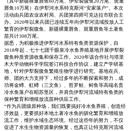
（其中新疆裸重唇鱼60万尾、伊犁裂腹鱼20万尾、斑重
唇鱼10万尾）在伊犁河水系特克斯河“安家落户”。本次
活动由兵团农业农村局、兵团第四师可克达拉市联合主
办。2020年以来兵团已连续五年向伊犁河流域投放人工
繁育的伊犁裂腹鱼、新疆裸重唇鱼、斑重唇鱼等土著鱼
苗共计308万尾。
据悉，为积极推进伊犁河水系特有鱼类资源保护，自
2018年起，七十七团千眼泉冷水鱼养殖基地开展伊犁裂
腹鱼种质资源收集和保存工作。2020年该合作社与塔里
木大学动物科学学院签订科技合作协议，建立产学研基
地，针对伊犁裂腹鱼繁殖生物学进行研究。基地在兵、
师、团的大力支持下，经过多年的不断探索和努力，成
功将金鳟、虹鳟（三文鱼）、哲罗鲑、鲟鱼等高端名贵
冷水鱼落户在昭苏垦区，并肩负伊犁河流域特有鱼类的
保种繁育和增殖放流苗种供应工作。
“作为兵团级原种场，我们既要搞好冷水鱼养殖，创造经
济效益，更要抓好本地土著冷水鱼的驯化繁育和增殖放
流工作，维护水域生态环境。经过这些年的努力，不仅
促进了水生生物资源量的恢复，也真正让特克斯河流域