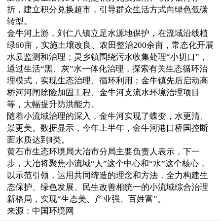
折，建立积分兑换超市，引导群众生活方式向绿色低碳
转型。
金牛河上游，刘仁八镇立足水源地保护，在流域沿线植
绿60亩，实施土壤改良、农田整治200余亩，常态化开展
水质监测和治理；灵乡镇围绕污水收集处理“小切口”，
通过生活“黑、灰”水一体化治理，探索有关生态循环治
理模式，实现生态治理、循环利用；金牛镇先后启动高
桥河河闸除险加固工程、金牛河支流水环境治理项目
等，大幅提升防洪能力。
随着小流域治理的深入，金牛河实现了蝶变，水更清、
景更美。数据显示，今年上半年，金牛河港口桥国控断
面水质达到Ⅱ类。
黄石市生态环境局大冶市分局主要负责人表示，下一
步，大冶将聚焦小流域“人”这个中心和“水”这个核心，
以示范引领，运用共同缔造的理念和方法，全力构建生
态保护、绿色发展、民生改善相统一的小流域综合治理
新格局，实现“生态美、产业强、百姓富”。
来源：中国环境网