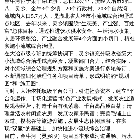
金牛河位于梁子湖上游，总长32公里，流经大冶市刘仁
八、灵乡、金牛3个乡镇，20个行政村、203个自然湾，
流域内人口5.7万人，是湖北省大冶市小流域综合治理试
点地区。去年以来，灵乡镇围绕“生态美、产业强、百姓
富”总体目标，通过推进饮水供水安全、生活污水收集、
人居环境整治、产业融合发展等4个方面的小切口，精准
实施小流域综合治理。
在大冶市级专班的统筹协调下，灵乡镇充分吸收省级大
小流域综合治理试点经验，凝聚部门合力，结合实际，
对小流域综合治理规划方案和实施方案进行多轮修订，
不断调整细化治理任务和项目清单，形成明确的“规划
图”和“施工图”。
同时，大冶依托镇级平台公司，引进社会资本，建立“平
台化运作、市场化运营”特色产业发展模式，发展农业适
度规模经营，打造千亩有机紫薯、千亩高品质白茶；清
理盘活农村闲置农房，发展农家乐民宿；完善毛铺上山
索道、樱花谷等旅游设施，发展生态休闲旅游，在实
现“双赢”的基础上，加快推进小流域综合治理。
目前，金牛河（灵乡段）项目基本形成河道通畅、污水