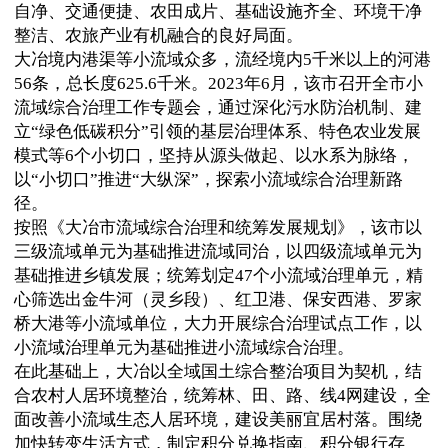
自净、交通便捷、农田成片、基础设施齐全、环境干净
整洁、农旅产业有机融合的良好局面。
大冶境内港渠等小流域众多，流经境内5千米以上的河港
56条，总长度625.6千米。2023年6月，该市召开全市小
流域综合治理工作专题会，通过深化污水防治机制、建
立“绿色低碳积分”引领的基层治理体系、特色农业发展
模式等6个小切口，坚持从源头做起、以水系为脉络，
以“小切口”推进“大纵深”，探索小流域综合治理新路
径。
按照《大冶市流域综合治理和统筹发展规划》，该市以
三级流域单元为基础推进流域同治，以四级流域单元为
基础推进乡镇发展；统筹划定47个小流域治理单元，精
心筛选出金牛河（灵乡段）、红卫港、保安西港、罗家
桥大港等小流域单位，大力开展综合治理试点工作，以
小流域治理单元为基础推进小流域综合治理。
在此基础上，大冶以全域国土综合整治项目为契机，结
合农村人居环境整治，统筹林、田、路、线4网建设，全
面改善小流域生态人居环境，建设美丽宜居村落。围绕
加快转变生活方式，制定积分兑换指南、积分银行存