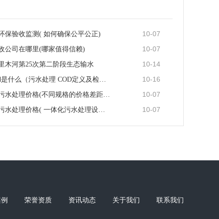
10-07
环保验收监测( 如何确保公平公正)
10-07
收公司在哪里(哪家值得信赖)
10-14
里木河第25次第二阶段生态输水
10-16
污水检测cod是什么（污水处理 COD定义及检测方法）
10-07
医院地埋式污水处理价格(不同规格的价格差距大吗)
10-07
生活一体化污水处理价格( 一体化污水处理设备价格怎么样···
案例
荣誉资质
资讯动态
关于我们
联系我们