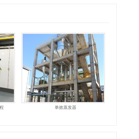
程
单效蒸发器