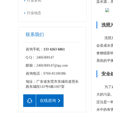
行业资讯
染水源，
行业动态
洗照
联系我们
洗照
会造成水
咨询手机：
133 4263 6861
食物链影
Q Q： 2466368147
系统的平
邮箱：2466368147@qq.com
安全
咨询电话：0769-81100386
地址：广东省东莞市东城街道莞长
路东城段143号6栋1607室
为了
大的污染
在线咨询
淀法是一
水中的有