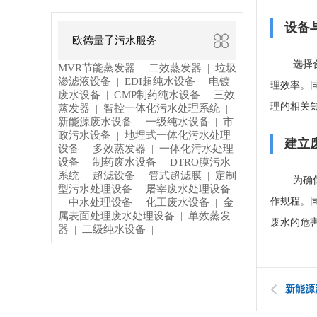
设备
欧德量子污水服务
选择
MVR节能蒸发器
二效蒸发器
垃圾
|
|
渗滤液设备
EDI超纯水设备
电镀
|
|
理效率。
废水设备
GMP制药纯水设备
三效
|
|
理的相关
蒸发器
智控一体化污水处理系统
|
|
新能源废水设备
一级纯水设备
市
|
|
政污水设备
地埋式一体化污水处理
|
建立
设备
多效蒸发器
一体化污水处理
|
|
设备
制药废水设备
DTRO膜污水
|
|
系统
超滤设备
管式超滤膜
定制
|
|
|
为确
型污水处理设备
屠宰废水处理设备
|
作规程。
中水处理设备
化工废水设备
金
|
|
|
属表面处理废水处理设备
单效蒸发
|
废水的危
器
二级纯水设备
|
|
新能源