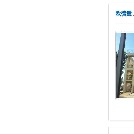
欧德量
多效蒸发器
1
2
3