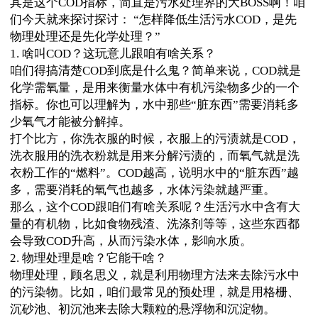
其是这个COD指标，简直是污水处理界的大BOSS啊！咱
们今天就来探讨探讨： “怎样降低生活污水COD，是先
物理处理还是先化学处理？”
1. 啥叫COD？这玩意儿跟咱有啥关系？
咱们得搞清楚COD到底是什么鬼？简单来说，COD就是
化学需氧量，是用来衡量水体中有机污染物多少的一个
指标。你也可以理解为，水中那些“脏东西”需要消耗多
少氧气才能被分解掉。
打个比方，你洗衣服的时候，衣服上的污渍就是COD，
洗衣服用的洗衣粉就是用来分解污渍的，而氧气就是洗
衣粉工作的“燃料”。COD越高，说明水中的“脏东西”越
多，需要消耗的氧气也越多，水体污染就越严重。
那么，这个COD跟咱们有啥关系呢？生活污水中含有大
量的有机物，比如食物残渣、洗涤剂等等，这些东西都
会导致COD升高，从而污染水体，影响水质。
2. 物理处理是啥？它能干啥？
物理处理，顾名思义，就是利用物理方法来去除污水中
的污染物。比如，咱们最常见的预处理，就是用格栅、
沉砂池、初沉池来去除大颗粒的悬浮物和沉淀物。